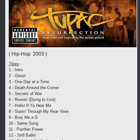
( Hip-Hop 2003 )
Titres
:
1 - Intro
2 - Ghost
3 - One Day at a Time
4 - Death Around the Corner
5 - Secretz of War
6 - Runnin' (Dying to Live)
7 - Holler If Ya Hear Me
8 - Starin' Through My Rear View
9 - Bury Me a G
10 - Same Song
11 - Panther Power
12 - Str8 Ballin'