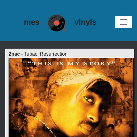
mes
vinyls
2pac
- Tupac: Resurrection