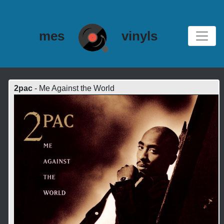
mes
vinyls
2pac
- Me Against the World