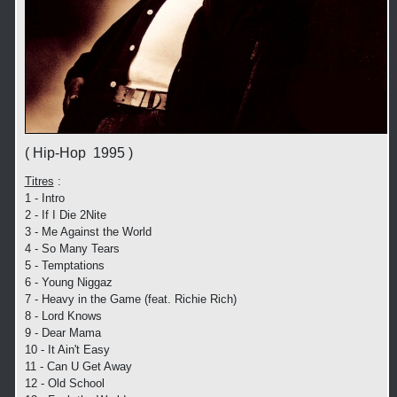
( Hip-Hop 1995 )
Titres
:
1 - Intro
2 - If I Die 2Nite
3 - Me Against the World
4 - So Many Tears
5 - Temptations
6 - Young Niggaz
7 - Heavy in the Game (feat. Richie Rich)
8 - Lord Knows
9 - Dear Mama
10 - It Ain't Easy
11 - Can U Get Away
12 - Old School