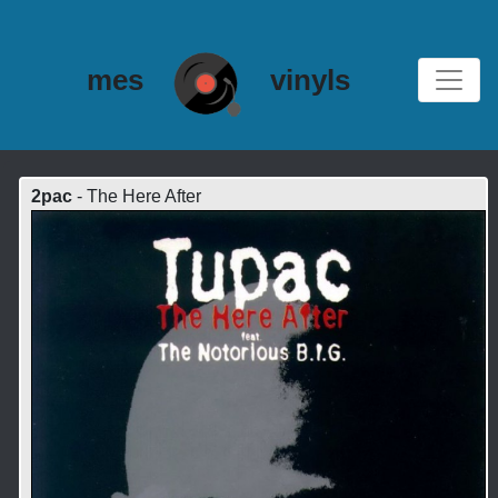
mes
vinyls
2pac
- The Here After