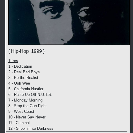
( Hip-Hop 1999 )
Titres
:
1 - Dedication
2 - Real Bad Boys
3 - Be the Realist
4 - Ooh Wee
5 - California Hustler
6 - Raise Up Off N.U.T.S.
7 - Monday Morning
8 - Stop the Gun Fight
9 - West Coast
10 - Never Say Never
11 - Criminal
12 - Slippin' Into Darkness