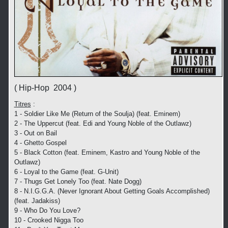
( Hip-Hop 2004 )
Titres
:
1 - Soldier Like Me (Return of the Soulja) (feat. Eminem)
2 - The Uppercut (feat. Edi and Young Noble of the Outlawz)
3 - Out on Bail
4 - Ghetto Gospel
5 - Black Cotton (feat. Eminem, Kastro and Young Noble of the
Outlawz)
6 - Loyal to the Game (feat. G-Unit)
7 - Thugs Get Lonely Too (feat. Nate Dogg)
8 - N.I.G.G.A. (Never Ignorant About Getting Goals Accomplished)
(feat. Jadakiss)
9 - Who Do You Love?
10 - Crooked Nigga Too