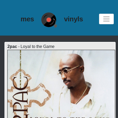
mes
vinyls
2pac
- Loyal to the Game