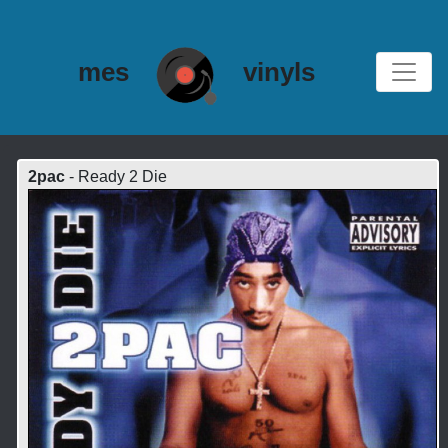
mes
vinyls
2pac
- Ready 2 Die