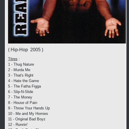
( Hip-Hop 2005 )
Titres
:
1 - Thug Nature
2 - Murda Me
3 - That's Right
4 - Hate the Game
5 - The Fatha Figga
6 - Slip-N-Slide
7 - The Money
8 - House of Pain
9 - Throw Your Hands Up
10 - Me and My Homies
11 - Original Bad Boyz
12 - Runnin'